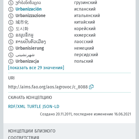
ურბანიზაცია
грузинский
Urbanización
испанский
Urbanizzazione
итальянский
城市化
китайский
도시화
корейский
នគរូបនីកម្ម
кхмерский
ການເປັນຕົວເມືອງ
лаосский
Urbanisierung
немецкий
شهرنشینی
персидский
Urbanizacja
польский
[показать все 29 значения]
URI
http://aims.fao.org/aos/agrovoc/c_8088
СКАЧАТЬ КОНЦЕПЦИЮ
RDF/XML
TURTLE
JSON-LD
Создано 20.11.2011, последнее изменение 16.06.2021
КОНЦЕПЦИИ БЛИЗКОГО
СООТВЕТСТВИЯ