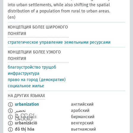
into urban settlements, while also shifting the spatial
distribution of a population from rural to urban areas.
(en)
КОНЦЕПЦИЯ БОЛЕЕ ШИРОКОГО
ПОНЯТИЯ
стратегическое управление земельными ресурсами
КОНЦЕПЦИИ БОЛЕЕ УЗКОГО
ПОНЯТИЯ
благоустройство трущоб
инфраструктура
право на город (демократия)
социальное жилье
НА ДРУГИХ ЯЗЫКАХ
urbanization
английский
تحضير
арабский
မြို့ပြပြုခြင်း
бирманский
urbanizáció
венгерский
đô thị hóa
вьетнамский