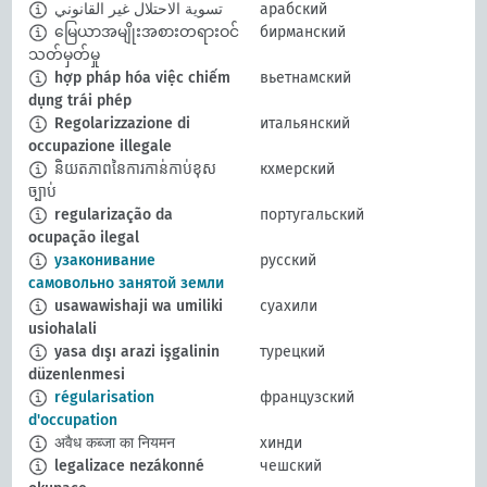
تسوية الاحتلال غير القانوني
арабский
မြေယာအမျိုးအစားတရားဝင်
бирманский
သတ်မှတ်မှု
hợp pháp hóa việc chiếm
вьетнамский
dụng trái phép
Regolarizzazione di
итальянский
occupazione illegale
និយតភាពនៃការកាន់កាប់ខុស
кхмерский
ច្បាប់
regularização da
португальский
ocupação ilegal
узаконивание
русский
самовольно занятой земли
usawawishaji wa umiliki
суахили
usiohalali
yasa dışı arazi işgalinin
турецкий
düzenlenmesi
régularisation
французский
d'occupation
अवैध कब्जा का नियमन
хинди
legalizace nezákonné
чешский