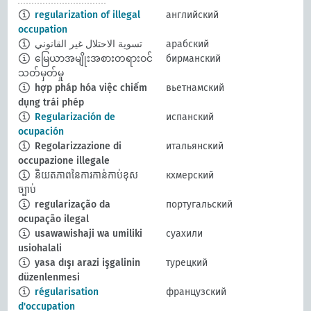
regularization of illegal
английский
occupation
تسوية الاحتلال غير القانوني
арабский
မြေယာအမျိုးအစားတရားဝင်
бирманский
သတ်မှတ်မှု
hợp pháp hóa việc chiếm
вьетнамский
dụng trái phép
Regularización de
испанский
ocupación
Regolarizzazione di
итальянский
occupazione illegale
និយតភាពនៃការកាន់កាប់ខុស
кхмерский
ច្បាប់
regularização da
португальский
ocupação ilegal
usawawishaji wa umiliki
суахили
usiohalali
yasa dışı arazi işgalinin
турецкий
düzenlenmesi
régularisation
французский
d'occupation