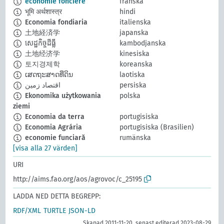
économie foncière
franska
भूमि अर्थशास्त्र
hindi
Economia fondiaria
italienska
土地経済学
japanska
សេដ្ឋកិច្ចដីធ្លី
kambodjanska
土地经济学
kinesiska
토지경제학
koreanska
ເສດຖະສາດທີ່ດິນ
laotiska
اقتصاد زمین
persiska
Ekonomika użytkowania
polska
ziemi
Economia da terra
portugisiska
Economia Agrária
portugisiska (Brasilien)
economie funciară
rumänska
[visa alla 27 värden]
URI
http://aims.fao.org/aos/agrovoc/c_25195
LADDA NED DETTA BEGREPP:
RDF/XML
TURTLE
JSON-LD
Skapad 2011-11-20, senast editerad 2023-08-29