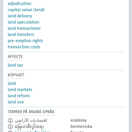
adjudication
capital value (land)
land delivery
land speculation
land transactions
land transfers
pre-emption rights
transaction costs
AFFECTE
land tax
ИЗУЧАЕТ
land
land markets
land reform
land use
TERMER PÅ ANDRA SPRÅK
إقتصاديات الأراضي
arabiska
မြေယာစီးပွါးရေး
burmesiska