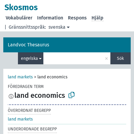
Skosmos
Vokabulärer
Information
Respons
Hjälp
|
Gränssnittsspråk:
svenska
Landvoc Thesaurus
×
engelska
Sök
land markets
>
land economics
FÖREDRAGEN TERM
land economics
ÖVERORDNAT BEGREPP
land markets
UNDERORDNADE BEGREPP