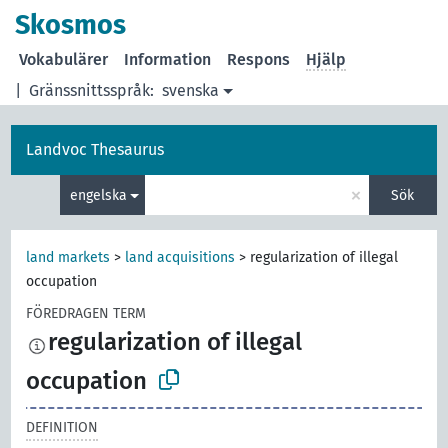
Skosmos
Vokabulärer
Information
Respons
Hjälp
|
Gränssnittsspråk:
svenska
Landvoc Thesaurus
×
engelska
Sök
land markets
>
land acquisitions
>
regularization of illegal
occupation
FÖREDRAGEN TERM
regularization of illegal
occupation
DEFINITION