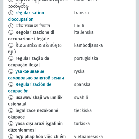
သတ်မှတ်မှု
régularisation
franska
d'occupation
अवैध कब्जा का नियमन
hindi
Regolarizzazione di
italienska
occupazione illegale
និយតភាពនៃការកាន់កាប់ខុស
kambodjanska
ច្បាប់
regularização da
portugisiska
ocupação ilegal
узаконивание
ryska
самовольно занятой земли
Regularización de
spanska
ocupación
usawawishaji wa umiliki
swahili
usiohalali
legalizace nezákonné
tjeckiska
okupace
yasa dışı arazi işgalinin
turkiska
düzenlenmesi
hợp pháp hóa việc chiếm
vietnamesiska