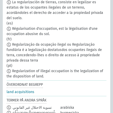
La regularización de tierras, consiste en legalizar es
estatus de los ocupantes ilegales de un terreno,
acordándoles el derecho de acceder a la propiedad privada
del suelo.
(es)
Régularisation d'occupation, est la légalisation d'une
occupation abusive du sol.
(fr)
Regularização da ocupação ilegal ou Regularização
fundiária é a legalização dostatusdos ocupantes ilegais de
terra, concedendo-lhes o direito de acesso à propriedade
privada dessa terra
(pt)
Regularization of illegal occupation is the legalization of
the disposition of land.
ÖVERORDNAT BEGREPP
land acquisitions
TERMER PÅ ANDRA SPRÅK
تسوية الاحتلال غير القانوني
arabiska
မြေယာအမျိုးအစားတရားဝင်
burmesiska