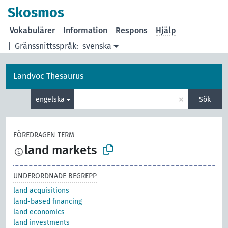
Skosmos
Vokabulärer
Information
Respons
Hjälp
|
Gränssnittsspråk:
svenska
Landvoc Thesaurus
×
engelska
Sök
FÖREDRAGEN TERM
land markets
UNDERORDNADE BEGREPP
land acquisitions
land-based financing
land economics
land investments