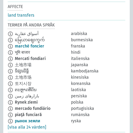
AFFECTE
land transfers
TERMER PÅ ANDRA SPRÅK
أسواق عقارية
arabiska
မြေယာဈေးကွက်
burmesiska
marché foncier
franska
भूमि बाजार
hindi
Mercati fondiari
italienska
土地市場
japanska
ទីផ្សារដីធ្លី
kambodjanska
土地市场
kinesiska
토지시장
koreanska
ຕະຫຼາດທີ່ດິນ
laotiska
بازارهای زمین
persiska
Rynek ziemi
polska
mercado fundiário
portugisiska
piaţă funciară
rumänska
рынок земли
ryska
[visa alla 24 värden]