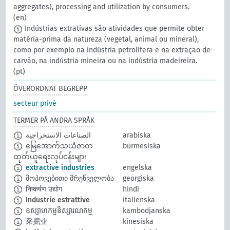
aggregates), processing and utilization by consumers.
(en)
Indústrias extrativas são atividades que permite obter
matéria-prima da natureza (vegetal, animal ou mineral),
como por exemplo na indústria petrolífera e na extração de
carvão, na indústria mineira ou na indústria madeireira.
(pt)
ÖVERORDNAT BEGREPP
secteur privé
TERMER PÅ ANDRA SPRÅK
الصناعات الاستخراجية
arabiska
မြေအောက်သယံဇာတ
burmesiska
ထုတ်ယူရေးလုပ်ငန်းများ
extractive industries
engelska
მოპოვებითი მრეწველობა
georgiska
निष्कर्षण उद्योग
hindi
Industrie estrattive
italienska
ឧស្សាហកម្មនិស្សារណកម្ម
kambodjanska
采掘业
kinesiska