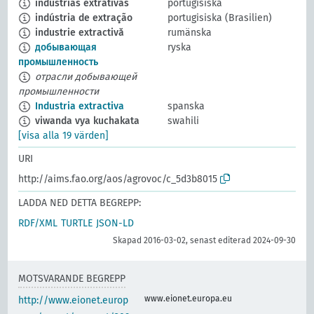
indústrias extrativas
portugisiska
indústria de extração
portugisiska (Brasilien)
industrie extractivă
rumänska
добывающая
ryska
промышленность
отрасли добывающей
промышленности
Industria extractiva
spanska
viwanda vya kuchakata
swahili
[visa alla 19 värden]
URI
http://aims.fao.org/aos/agrovoc/c_5d3b8015
LADDA NED DETTA BEGREPP:
RDF/XML
TURTLE
JSON-LD
Skapad 2016-03-02, senast editerad 2024-09-30
MOTSVARANDE BEGREPP
www.eionet.europa.eu
http://www.eionet.europ