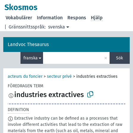
Skosmos
Vokabulärer
Information
Respons
Hjälp
|
Gränssnittsspråk:
svenska
Landvoc Thesaurus
×
franska
Sök
acteurs du foncier
>
secteur privé
>
industries extractives
FÖREDRAGEN TERM
industries extractives
DEFINITION
Extractive industry can be defined as a processes that
involve different activities that lead to the extraction of raw
materials from the earth (such as oil, metals, mineral and