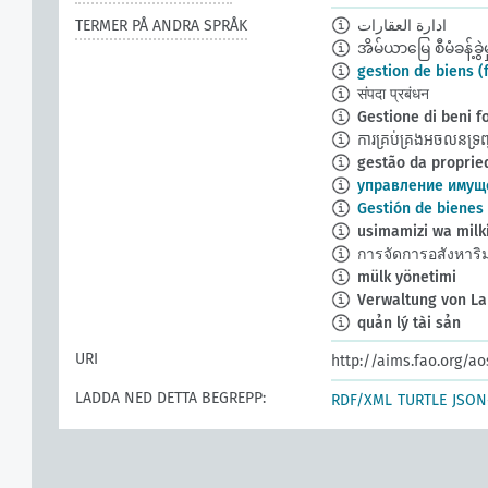
TERMER PÅ ANDRA SPRÅK
ادارة العقارات
အိမ်ယာမြေ စီမံခန့်ခွဲမှ
gestion de biens (
संपदा प्रबंधन
Gestione di beni f
ការគ្រប់គ្រងអចលនទ្រព
gestão da propried
управление имущ
Gestión de bienes
usimamizi wa milk
การจัดการอสังหาริม
mülk yönetimi
Verwaltung von La
quản lý tài sản
URI
http://aims.fao.org/a
LADDA NED DETTA BEGREPP:
RDF/XML
TURTLE
JSON