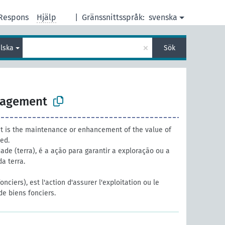
Respons
Hjälp
|
Gränssnittsspråk:
svenska
×
lska
Sök
nagement
is the maintenance or enhancement of the value of
ed.
de (terra), é a ação para garantir a exploração ou a
a terra.
nciers), est l'action d'assurer l'exploitation ou le
de biens fonciers.