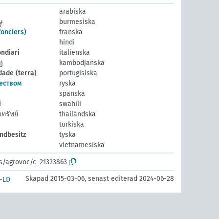
arabiska
ု
burmesiska
fonciers)
franska
hindi
ondiari
italienska
្យ
kambodjanska
ade (terra)
portugisiska
еством
ryska
spanska
i
swahili
ทรัพย์
thailändska
turkiska
ndbesitz
tyska
vietnamesiska
os/agrovoc/c_21323863
Skapad 2015-03-06, senast editerad 2024-06-28
-LD