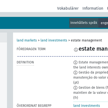
Vokabulärer
Information
Innehållets språk
enge
land markets
>
land investments
>
estate management
estate ma
FÖREDRAGEN TERM
DEFINITION
Estate management 
the land interests own
Gestão da proprieda
manutenção do valor d
(pt)
Gestion de biens (fo
maintien de la valeur 
(fr)
ÖVERORDNAT BEGREPP
land investments