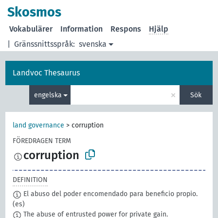
Skosmos
Vokabulärer
Information
Respons
Hjälp
|
Gränssnittsspråk:
svenska
Landvoc Thesaurus
×
engelska
Sök
land governance
>
corruption
FÖREDRAGEN TERM
corruption
DEFINITION
El abuso del poder encomendado para beneficio propio.
(es)
The abuse of entrusted power for private gain.