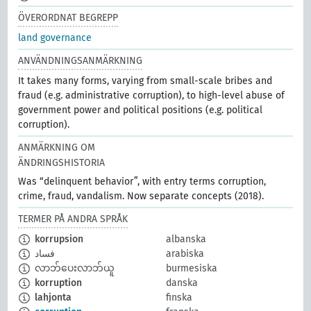
ÖVERORDNAT BEGREPP
land governance
ANVÄNDNINGSANMÄRKNING
It takes many forms, varying from small-scale bribes and
fraud (e.g. administrative corruption), to high-level abuse of
government power and political positions (e.g. political
corruption).
ANMÄRKNING OM
ÄNDRINGSHISTORIA
Was “delinquent behavior”, with entry terms corruption,
crime, fraud, vandalism. Now separate concepts (2018).
TERMER PÅ ANDRA SPRÅK
korrupsion
albanska
فساد
arabiska
လာဘ်ပေးလာဘ်ယူ
burmesiska
korruption
danska
lahjonta
finska