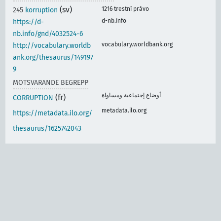
(sv)
1216 trestní právo
245
korruption
d-nb.info
https://d-
nb.info/gnd/4032524-6
vocabulary.worldbank.org
http://vocabulary.worldb
ank.org/thesaurus/149197
9
MOTSVARANDE BEGREPP
أوضاع إجتماعية ومساواة
(fr)
CORRUPTION
metadata.ilo.org
https://metadata.ilo.org/
thesaurus/1625742043