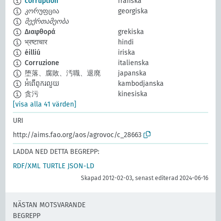
corruption
franska
კორუფცია
georgiska
მექრთამეობა
Διαφθορά
grekiska
भ्रष्टाचार
hindi
éilliú
iriska
Corruzione
italienska
堕落、腐敗、汚職、退廃
japanska
អំពើពុករលួយ
kambodjanska
贪污
kinesiska
[visa alla 41 värden]
URI
http://aims.fao.org/aos/agrovoc/c_28663
LADDA NED DETTA BEGREPP:
RDF/XML
TURTLE
JSON-LD
Skapad 2012-02-03, senast editerad 2024-06-16
NÄSTAN MOTSVARANDE
BEGREPP