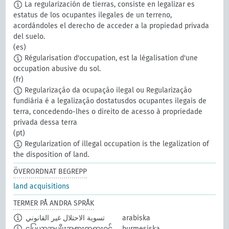
La regularización de tierras, consiste en legalizar es
estatus de los ocupantes ilegales de un terreno,
acordándoles el derecho de acceder a la propiedad privada
del suelo.
(es)
Régularisation d'occupation, est la légalisation d'une
occupation abusive du sol.
(fr)
Regularização da ocupação ilegal ou Regularização
fundiária é a legalização dostatusdos ocupantes ilegais de
terra, concedendo-lhes o direito de acesso à propriedade
privada dessa terra
(pt)
Regularization of illegal occupation is the legalization of
the disposition of land.
ÖVERORDNAT BEGREPP
land acquisitions
TERMER PÅ ANDRA SPRÅK
تسوية الاحتلال غير القانوني
arabiska
မြေယာအမျိုးအစားတရားဝင်
burmesiska