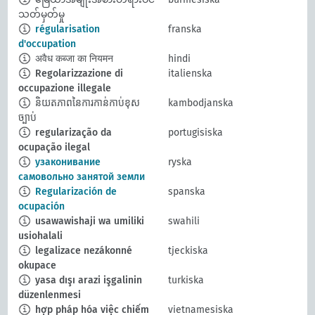
သတ်မှတ်မှု
régularisation
franska
d'occupation
अवैध कब्जा का नियमन
hindi
Regolarizzazione di
italienska
occupazione illegale
និយតភាពនៃការកាន់កាប់ខុស
kambodjanska
ច្បាប់
regularização da
portugisiska
ocupação ilegal
узаконивание
ryska
самовольно занятой земли
Regularización de
spanska
ocupación
usawawishaji wa umiliki
swahili
usiohalali
legalizace nezákonné
tjeckiska
okupace
yasa dışı arazi işgalinin
turkiska
düzenlenmesi
hợp pháp hóa việc chiếm
vietnamesiska