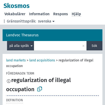
Skosmos
Vokabulärer
Information
Respons
Hjälp
|
Gränssnittsspråk:
svenska
Landvoc Thesaurus
×
på alla språk
Sök
land markets
>
land acquisitions
>
regularization of illegal
occupation
FÖREDRAGEN TERM
regularization of illegal
occupation
DEFINITION