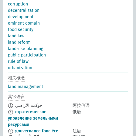
corruption
decentralization
development
eminent domain
food security
land law
land reform
land-use planning
public participation
rule of law
urbanization
相关概念
land management
其它语言
حوكمة الأراضي
阿拉伯语
стратегическое
俄语
управление земельными
ресурсами
gouvernance foncière
法语