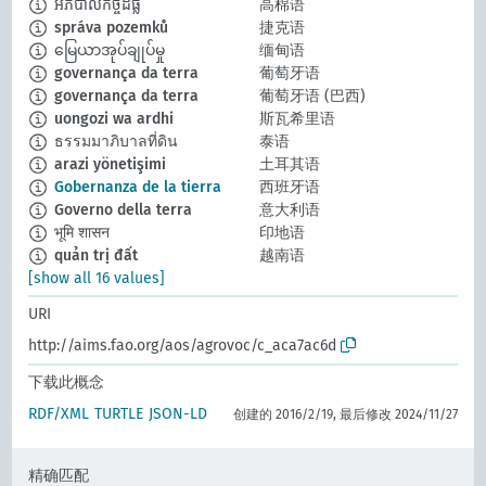
អភិបាលកិច្ចដីធ្លី
高棉语
správa pozemků
捷克语
မြေယာအုပ်ချုပ်မှု
缅甸语
governança da terra
葡萄牙语
governança da terra
葡萄牙语 (巴西)
uongozi wa ardhi
斯瓦希里语
ธรรมมาภิบาลที่ดิน
泰语
arazi yönetişimi
土耳其语
Gobernanza de la tierra
西班牙语
Governo della terra
意大利语
भूमि शासन
印地语
quản trị đất
越南语
[show all 16 values]
URI
http://aims.fao.org/aos/agrovoc/c_aca7ac6d
下载此概念
RDF/XML
TURTLE
JSON-LD
创建的 2016/2/19, 最后修改 2024/11/27
精确匹配