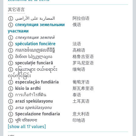
其它语言
المضاربة على الأراضي
阿拉伯语
спекуляция земельными
俄语
участками
спекуляция землей
spéculation foncière
法语
ការកេងចំណេញផលពីដីធ្លី
高棉语
მიწით სპეკულაცია
格鲁吉亚语
speculație funciară
罗马尼亚语
မြေယာများ ဝယ်၊ရောင်း
缅甸语
လုပ်ကိုင်ခြင်း
especulação fundiária
葡萄牙语
kisio la ardhi
斯瓦希里语
การเก็งกำไรที่ดิน
泰语
arazi spekülasyonu
土耳其语
arsa spekülasyonu
Speculazione fondiaria
意大利语
भूमि परिकल्पना
印地语
[show all 17 values]