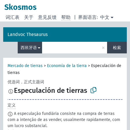
Skosmos
词汇表
关于
意见反馈
帮助
|
界面语言:
中文
Landvoc Thesaurus
×
西班牙语
检索
Mercado de tierras
>
Economía de la tierra
>
Especulación de
tierras
优选词，正式主题词
Especulación de tierras
定义
A especulação fundiária consiste na compra de terras
com a intenção de as vender, usualmente rapidamente, com
um lucro substancial.