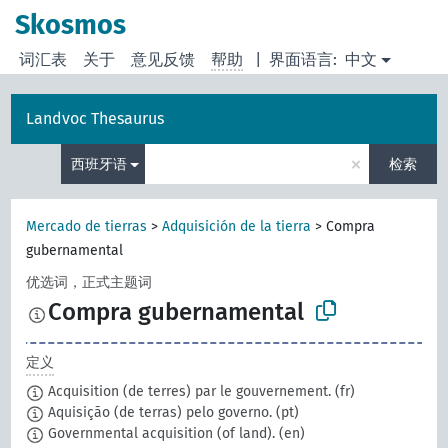
Skosmos
词汇表
关于
意见反馈
帮助
|
界面语言:
中文
Landvoc Thesaurus
×
西班牙语
检索
Mercado de tierras
>
Adquisición de la tierra
>
Compra
gubernamental
优选词，正式主题词
Compra gubernamental
定义
Acquisition (de terres) par le gouvernement.
(fr)
Aquisição (de terras) pelo governo.
(pt)
Governmental acquisition (of land).
(en)