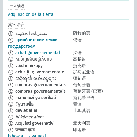
上位概念
Adquisición de la tierra
其它语言
مشتريات الحكومة
阿拉伯语
приобретение земли
俄语
государством
achat gouvernemental
法语
ការទិញដោយរដ្ឋាភិបាល
高棉语
vládní nákupy
捷克语
achiziții guvernamentale
罗马尼亚语
အစိုးရ၏ ဝယ်ယူမှုများ
缅甸语
compras governamentais
葡萄牙语
compras governamentais
葡萄牙语 (巴西)
manunuzi ya serikali
斯瓦希里语
รัฐบาลซื้อ
泰语
devlet alımı
土耳其语
hükûmet alımı
Acquisti governativi
意大利语
सरकारी क्रय
印地语
[show all 17 values]