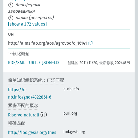
биосферные
заповедники
парки (резерваты)
[show all 72 values]
URI
http://aims.fao.org/aos/agrovoc/c_16141
下载此概念
RDF/XML
TURTLE
JSON-LD
创建的 2011/11/20, 最后修改 2024/8/9
简单知识组织系统：广泛匹配
d-nb.info
https://d-
nb.info/gnd/4322861-6
紧密匹配的概念
purl.org
(it)
Riserve naturali
精确匹配
lod.gesis.org
http://lod.gesis.org/thes