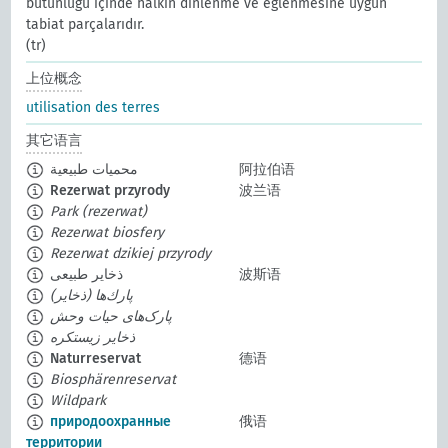
bütünlüğü içinde halkın dinlenme ve eğlenmesine uygun
tabiat parçalarıdır.
(tr)
上位概念
utilisation des terres
其它语言
محميات طبيعية
阿拉伯语
Rezerwat przyrody
波兰语
Park (rezerwat)
Rezerwat biosfery
Rezerwat dzikiej przyrody
ذخایر طبیعی
波斯语
پارك‌ها (ذخایر)
پارک‌های حیات وحش
ذخایر زيستكره
Naturreservat
德语
Biosphärenreservat
Wildpark
природоохранные
俄语
территории