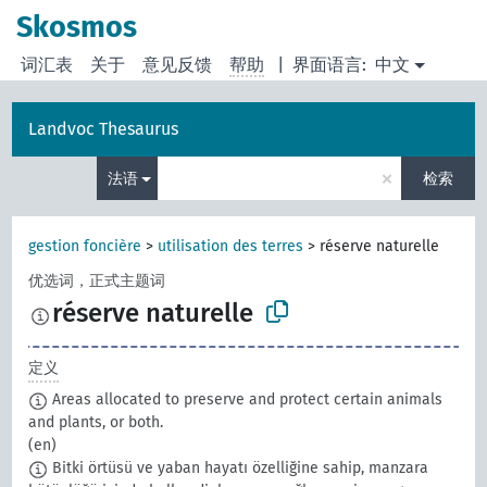
Skosmos
词汇表
关于
意见反馈
帮助
|
界面语言:
中文
Landvoc Thesaurus
×
法语
检索
gestion foncière
>
utilisation des terres
>
réserve naturelle
优选词，正式主题词
réserve naturelle
定义
Areas allocated to preserve and protect certain animals
and plants, or both.
(en)
Bitki örtüsü ve yaban hayatı özelliğine sahip, manzara