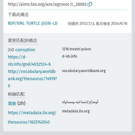
http://aims.fao.org/aos/agrovoc/c_28663
下载此概念
RDF/XML
TURTLE
JSON-LD
创建的 2012/2/3, 最后修改 2024/6/16
紧密匹配的概念
1216 trestní právo
245
corruption
d-nb.info
https://d-
nb.info/gnd/4032524-6
vocabulary.worldbank.org
http://vocabulary.worldb
ank.org/thesaurus/149197
9
精确匹配
أوضاع إجتماعية ومساواة
(zh)
腐败
metadata.ilo.org
https://metadata.ilo.org/
thesaurus/1625742043