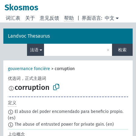
Skosmos
词汇表
关于
意见反馈
帮助
|
界面语言:
中文
Landvoc Thesaurus
×
法语
检索
gouvernance foncière
>
corruption
优选词，正式主题词
corruption
定义
El abuso del poder encomendado para beneficio propio.
(es)
The abuse of entrusted power for private gain.
(en)
上位概念