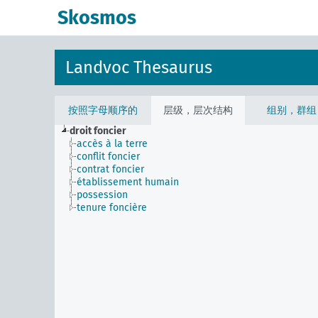
Skosmos
Landvoc Thesaurus
按照字母顺序的
层级，层次结构
组别，群组
droit foncier
accès à la terre
conflit foncier
contrat foncier
établissement humain
possession
tenure foncière