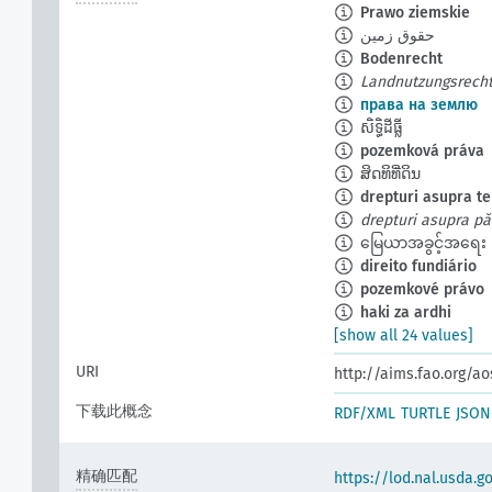
Prawo ziemskie
حقوق زمین
Bodenrecht
Landnutzungsrech
права на землю
សិទ្ធិដីធ្លី
pozemková práva
ສິດທິທີ່ດິນ
drepturi asupra te
drepturi asupra p
မြေယာအခွင့်အရေး
direito fundiário
pozemkové právo
haki za ardhi
[show all 24 values]
URI
http://aims.fao.org/a
下载此概念
RDF/XML
TURTLE
JSON
精确匹配
https://lod.nal.usda.g