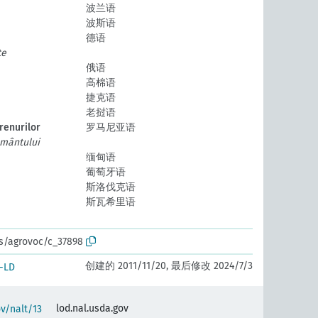
波兰语
波斯语
德语
te
俄语
高棉语
捷克语
老挝语
renurilor
罗马尼亚语
ământului
缅甸语
葡萄牙语
斯洛伐克语
斯瓦希里语
os/agrovoc/c_37898
创建的 2011/11/20, 最后修改 2024/7/3
-LD
lod.nal.usda.gov
ov/nalt/13