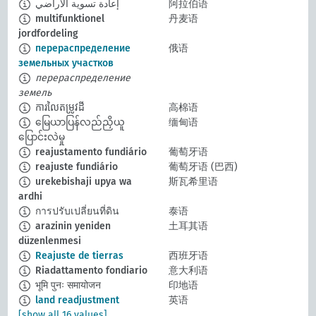
إعادة تسوية الأراضي
阿拉伯语
multifunktionel
丹麦语
jordfordeling
перераспределение
俄语
земельных участков
перераспределение
земель
ការលៃតម្រូវដី
高棉语
မြေယာပြန်လည်ညှိယူ
缅甸语
ပြောင်းလဲမှု
reajustamento fundiário
葡萄牙语
reajuste fundiário
葡萄牙语 (巴西)
urekebishaji upya wa
斯瓦希里语
ardhi
การปรับเปลี่ยนที่ดิน
泰语
arazinin yeniden
土耳其语
düzenlenmesi
Reajuste de tierras
西班牙语
Riadattamento fondiario
意大利语
भूमि पुनः समायोजन
印地语
land readjustment
英语
[show all 16 values]