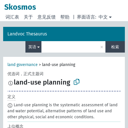
Skosmos
词汇表
关于
意见反馈
帮助
|
界面语言:
中文
Landvoc Thesaurus
×
英语
检索
land governance
>
land-use planning
优选词，正式主题词
land-use planning
定义
Land-use planning is the systematic assessment of land
and water potential, alternative patterns of land use and
other physical, social and economic conditions.
上位概念