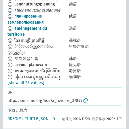
Landnutzungsplanung
德语
Flächennutzungsplanung
планирование
俄语
землепользования
aménagement du
法语
territoire
ផែនការប្រើប្រាស់ដីធ្លី
高棉语
მიწათსარგებლობის
格鲁吉亚语
დაგეგმვა
토지이용계획
韩语
územní plánování
捷克语
ການວາງແຜນນຳໃຊ້ພື້ນທີ່ດິນ
老挝语
မြေယာအသုံးချမှုအစီအစဉ်
缅甸语
[show all 28 values]
URI
http://aims.fao.org/aos/agrovoc/c_37899
下载此概念
RDF/XML
TURTLE
JSON-LD
创建的 2011/11/20, 最后修改 2023/11/9