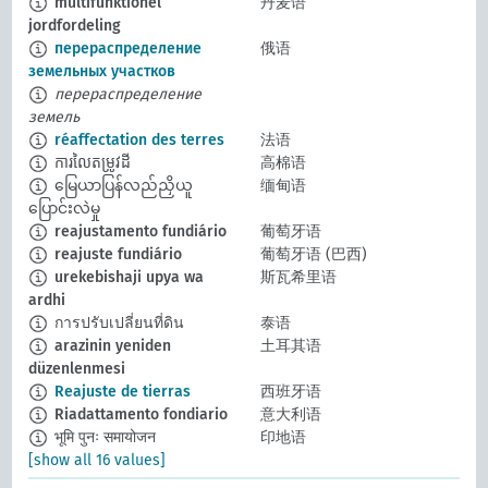
multifunktionel
丹麦语
jordfordeling
перераспределение
俄语
земельных участков
перераспределение
земель
réaffectation des terres
法语
ការលៃតម្រូវដី
高棉语
မြေယာပြန်လည်ညှိယူ
缅甸语
ပြောင်းလဲမှု
reajustamento fundiário
葡萄牙语
reajuste fundiário
葡萄牙语 (巴西)
urekebishaji upya wa
斯瓦希里语
ardhi
การปรับเปลี่ยนที่ดิน
泰语
arazinin yeniden
土耳其语
düzenlenmesi
Reajuste de tierras
西班牙语
Riadattamento fondiario
意大利语
भूमि पुनः समायोजन
印地语
[show all 16 values]