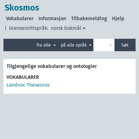
Skosmos
Vokabularer
Informasjon
Tilbakemelding
Hjelp
|
Grensesnittspråk:
norsk bokmål
×
fra alle
på alle språk
Søk
Tilgjengelige vokabularer og ontologier
VOKABULARER
Landvoc Thesaurus