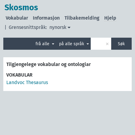
Skosmos
Vokabular
Informasjon
Tilbakemelding
Hjelp
|
Grensesnittspråk:
nynorsk
×
frå alle
på alle språk
Søk
Tilgjengelege vokabular og ontologiar
VOKABULAR
Landvoc Thesaurus