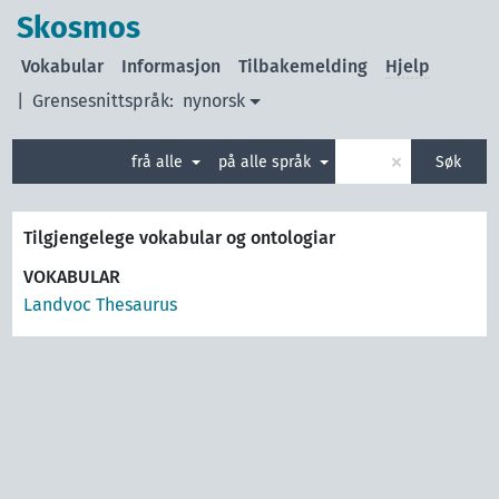
Skosmos
Vokabular
Informasjon
Tilbakemelding
Hjelp
|
Grensesnittspråk:
nynorsk
×
frå alle
på alle språk
Søk
Tilgjengelege vokabular og ontologiar
VOKABULAR
Landvoc Thesaurus