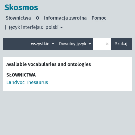
Skosmos
Słownictwa
O
Informacja zwrotna
Pomoc
|
Język interfejsu:
polski
×
wszystkie
Dowolny język
Szukaj
Available vocabularies and ontologies
SŁOWNICTWA
Landvoc Thesaurus